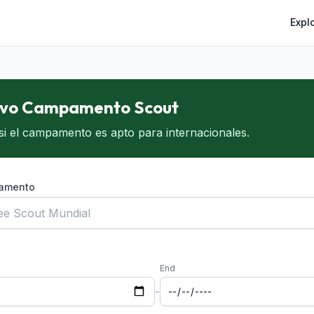
Expl
Lan
evo Campamento Scout
 si el campamento es apto para internacionales.
amento
End
-